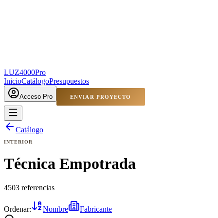
LUZ4000
Pro
Inicio
Catálogo
Presupuestos
Acceso Pro
ENVIAR PROYECTO
Catálogo
INTERIOR
Técnica Empotrada
4503 referencias
Ordenar:
Nombre
Fabricante