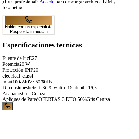
¿Eres profesional?
Accede
para descargar archivos BIM y
fotometría.
Hablar con un especialista
Respuesta inmediata
Especificaciones técnicas
Fuente de luz
E27
Potencia
20 W
Protección IP
IP20
electrical_class
I
input
100-240V~50/60Hz
Dimensiones
height: 36,9, width: 16, depth: 19,3
Acabados
Gris Ceniza
Apliques de Pared
OFERTAS-3 DTO 50%
Gris Ceniza