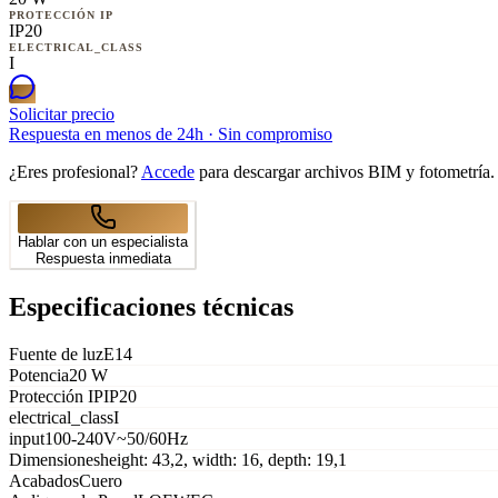
PROTECCIÓN IP
IP20
ELECTRICAL_CLASS
I
Solicitar precio
Respuesta en menos de 24h · Sin compromiso
¿Eres profesional?
Accede
para descargar archivos BIM y fotometría.
Hablar con un especialista
Respuesta inmediata
Especificaciones técnicas
Fuente de luz
E14
Potencia
20 W
Protección IP
IP20
electrical_class
I
input
100-240V~50/60Hz
Dimensiones
height: 43,2, width: 16, depth: 19,1
Acabados
Cuero