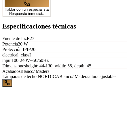
Hablar con un especialista
Respuesta inmediata
Especificaciones técnicas
Fuente de luz
E27
Potencia
20 W
Protección IP
IP20
electrical_class
I
input
100-240V~50/60Hz
Dimensiones
height: 44-130, width: 55, depth: 45
Acabados
Blanco/ Madera
Lámparas de techo
NORDICA
Blanco/ Madera
altura ajustable