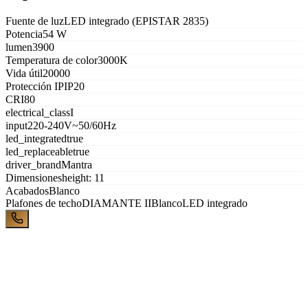
Fuente de luz
LED integrado (EPISTAR 2835)
Potencia
54 W
lumen
3900
Temperatura de color
3000K
Vida útil
20000
Protección IP
IP20
CRI
80
electrical_class
I
input
220-240V~50/60Hz
led_integrated
true
led_replaceable
true
driver_brand
Mantra
Dimensiones
height: 11
Acabados
Blanco
Plafones de techo
DIAMANTE II
Blanco
LED integrado