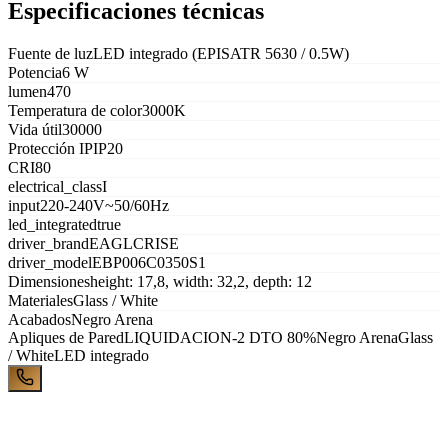
Especificaciones técnicas
Fuente de luz
LED integrado (EPISATR 5630 / 0.5W)
Potencia
6 W
lumen
470
Temperatura de color
3000K
Vida útil
30000
Protección IP
IP20
CRI
80
electrical_class
I
input
220-240V~50/60Hz
led_integrated
true
driver_brand
EAGLCRISE
driver_model
EBP006C0350S1
Dimensiones
height: 17,8, width: 32,2, depth: 12
Materiales
Glass / White
Acabados
Negro Arena
Apliques de Pared
LIQUIDACION-2 DTO 80%
Negro Arena
Glass
/ White
LED integrado