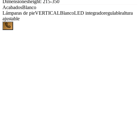
Dimensiones
height: 215-350
Acabados
Blanco
Lámparas de pie
VERTICAL
Blanco
LED integrado
regulable
altura
ajustable