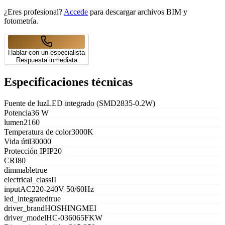
¿Eres profesional?
Accede
para descargar archivos BIM y
fotometría.
Hablar con un especialista
Respuesta inmediata
Especificaciones técnicas
Fuente de luz
LED integrado (SMD2835-0.2W)
Potencia
36 W
lumen
2160
Temperatura de color
3000K
Vida útil
30000
Protección IP
IP20
CRI
80
dimmable
true
electrical_class
II
input
AC220-240V 50/60Hz
led_integrated
true
driver_brand
HOSHINGMEI
driver_model
HC-036065FKW