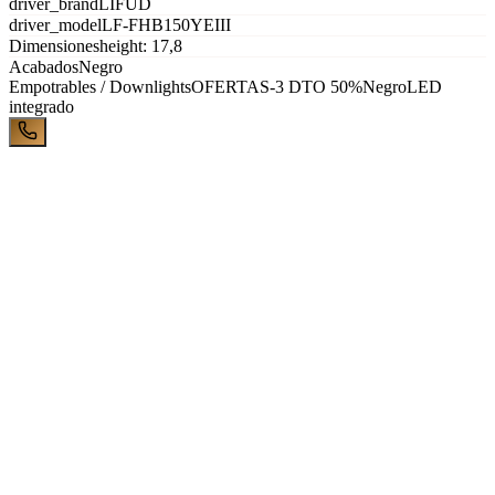
driver_brand
LIFUD
driver_model
LF-FHB150YEIII
Dimensiones
height: 17,8
Acabados
Negro
Empotrables / Downlights
OFERTAS-3 DTO 50%
Negro
LED
integrado