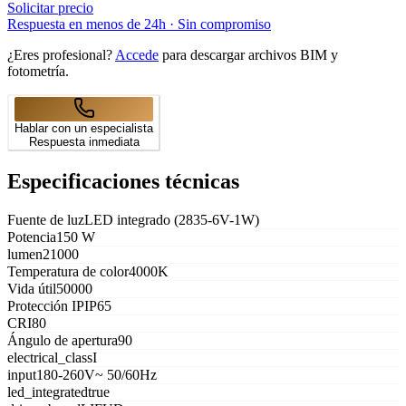
Solicitar precio
Respuesta en menos de 24h · Sin compromiso
¿Eres profesional?
Accede
para descargar archivos BIM y
fotometría.
Hablar con un especialista
Respuesta inmediata
Especificaciones técnicas
Fuente de luz
LED integrado (2835-6V-1W)
Potencia
150 W
lumen
21000
Temperatura de color
4000K
Vida útil
50000
Protección IP
IP65
CRI
80
Ángulo de apertura
90
electrical_class
I
input
180-260V~ 50/60Hz
led_integrated
true