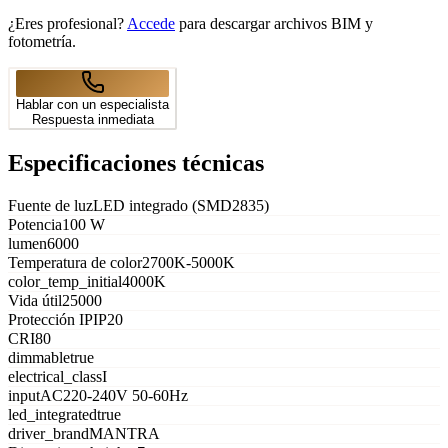
¿Eres profesional?
Accede
para descargar archivos BIM y
fotometría.
Hablar con un especialista
Respuesta inmediata
Especificaciones técnicas
Fuente de luz
LED integrado (SMD2835)
Potencia
100 W
lumen
6000
Temperatura de color
2700K-5000K
color_temp_initial
4000K
Vida útil
25000
Protección IP
IP20
CRI
80
dimmable
true
electrical_class
I
input
AC220-240V 50-60Hz
led_integrated
true
driver_brand
MANTRA