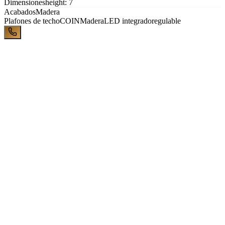
Dimensiones
height: 7
Acabados
Madera
Plafones de techo
COIN
Madera
LED integrado
regulable