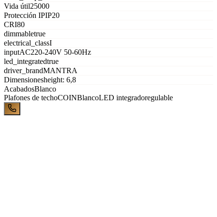
Vida útil
25000
Protección IP
IP20
CRI
80
dimmable
true
electrical_class
I
input
AC220-240V 50-60Hz
led_integrated
true
driver_brand
MANTRA
Dimensiones
height: 6,8
Acabados
Blanco
Plafones de techo
COIN
Blanco
LED integrado
regulable