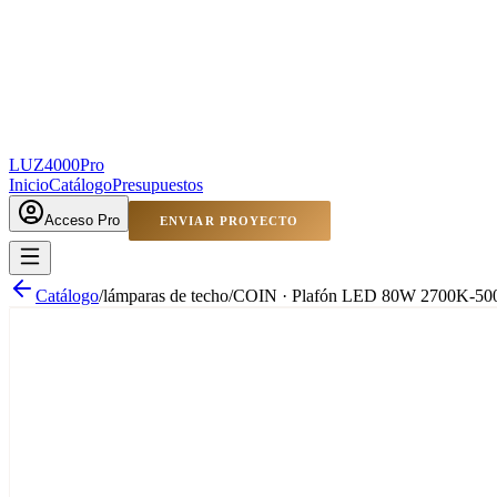
LUZ4000
Pro
Inicio
Catálogo
Presupuestos
Acceso Pro
ENVIAR PROYECTO
Catálogo
/
lámparas de techo
/
COIN · Plafón LED 80W 2700K-500