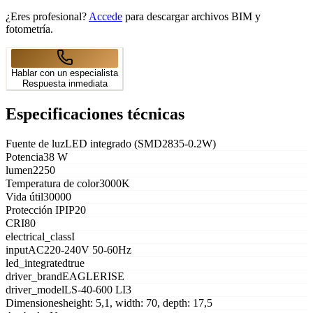
¿Eres profesional?
Accede
para descargar archivos BIM y
fotometría.
Hablar con un especialista
Respuesta inmediata
Especificaciones técnicas
Fuente de luz
LED integrado (SMD2835-0.2W)
Potencia
38 W
lumen
2250
Temperatura de color
3000K
Vida útil
30000
Protección IP
IP20
CRI
80
electrical_class
I
input
AC220-240V 50-60Hz
led_integrated
true
driver_brand
EAGLERISE
driver_model
LS-40-600 LI3
Dimensiones
height: 5,1, width: 70, depth: 17,5