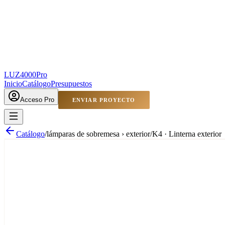
LUZ4000
Pro
Inicio
Catálogo
Presupuestos
Acceso Pro
ENVIAR PROYECTO
Catálogo
/
lámparas de sobremesa › exterior
/
K4 · Linterna exterior