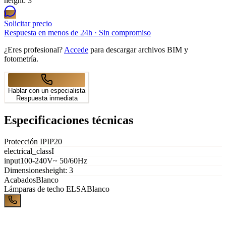
height: 3
Solicitar precio
Respuesta en menos de 24h · Sin compromiso
¿Eres profesional?
Accede
para descargar archivos BIM y
fotometría.
Hablar con un especialista
Respuesta inmediata
Especificaciones técnicas
Protección IP
IP20
electrical_class
I
input
100-240V~ 50/60Hz
Dimensiones
height: 3
Acabados
Blanco
Lámparas de techo
ELSA
Blanco