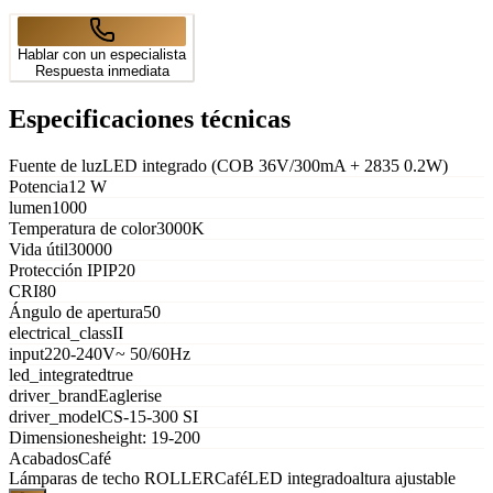
Hablar con un especialista
Respuesta inmediata
Especificaciones técnicas
Fuente de luz
LED integrado (COB 36V/300mA + 2835 0.2W)
Potencia
12 W
lumen
1000
Temperatura de color
3000K
Vida útil
30000
Protección IP
IP20
CRI
80
Ángulo de apertura
50
electrical_class
II
input
220-240V~ 50/60Hz
led_integrated
true
driver_brand
Eaglerise
driver_model
CS-15-300 SI
Dimensiones
height: 19-200
Acabados
Café
Lámparas de techo
ROLLER
Café
LED integrado
altura ajustable