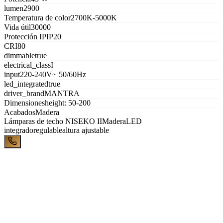
lumen
2900
Temperatura de color
2700K-5000K
Vida útil
30000
Protección IP
IP20
CRI
80
dimmable
true
electrical_class
I
input
220-240V~ 50/60Hz
led_integrated
true
driver_brand
MANTRA
Dimensiones
height: 50-200
Acabados
Madera
Lámparas de techo
NISEKO II
Madera
LED
integrado
regulable
altura ajustable