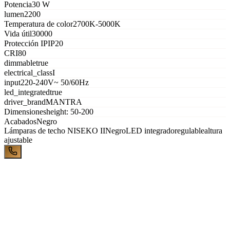
Potencia
30 W
lumen
2200
Temperatura de color
2700K-5000K
Vida útil
30000
Protección IP
IP20
CRI
80
dimmable
true
electrical_class
I
input
220-240V~ 50/60Hz
led_integrated
true
driver_brand
MANTRA
Dimensiones
height: 50-200
Acabados
Negro
Lámparas de techo
NISEKO II
Negro
LED integrado
regulable
altura
ajustable