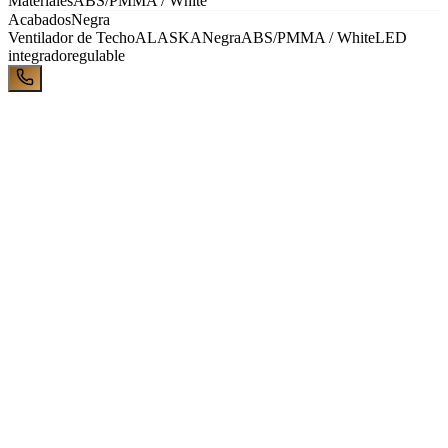
Materiales
ABS/PMMA / White
Acabados
Negra
Ventilador de Techo
ALASKA
Negra
ABS/PMMA / White
LED
integrado
regulable