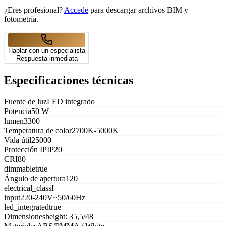
¿Eres profesional?
Accede
para descargar archivos BIM y
fotometría.
Hablar con un especialista
Respuesta inmediata
Especificaciones técnicas
Fuente de luz
LED integrado
Potencia
50 W
lumen
3300
Temperatura de color
2700K-5000K
Vida útil
25000
Protección IP
IP20
CRI
80
dimmable
true
Ángulo de apertura
120
electrical_class
I
input
220-240V~50/60Hz
led_integrated
true
Dimensiones
height: 35,5/48