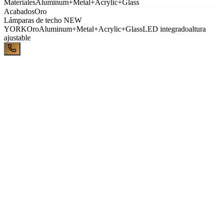
Materiales
Aluminum+Metal+Acrylic+Glass
Acabados
Oro
Lámparas de techo
NEW
YORK
Oro
Aluminum+Metal+Acrylic+Glass
LED integrado
altura
ajustable