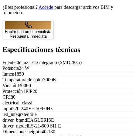
¿Eres profesional?
Accede
para descargar archivos BIM y
fotometría.
Hablar con un especialista
Respuesta inmediata
Especificaciones técnicas
Fuente de luz
LED integrado (SMD2835)
Potencia
24 W
lumen
1850
Temperatura de color
3000K
Vida útil
30000
Protección IP
IP20
CRI
80
electrical_class
I
input
220-240V~ 50/60Hz
led_integrated
true
driver_brand
EAGLERISE
driver_model
LS-21-600 SI1 E
Dimensiones
height: 40-180