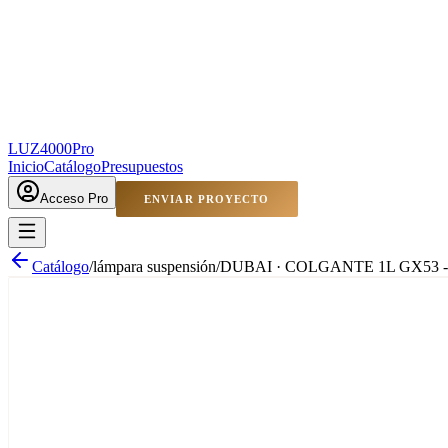
LUZ4000
Pro
Inicio
Catálogo
Presupuestos
Acceso Pro
ENVIAR PROYECTO
Catálogo
/
lámpara suspensión
/
DUBAI · COLGANTE 1L GX53 