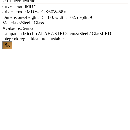
led_integrated
true
driver_brand
MDY
driver_model
MDY-TGX60W-58V
Dimensiones
height: 15-180, width: 102, depth: 9
Materiales
Steel / Glass
Acabados
Ceniza
Lámparas de techo
ALABASTRO
Ceniza
Steel / Glass
LED
integrado
regulable
altura ajustable