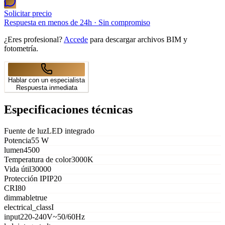
Solicitar precio
Respuesta en menos de 24h · Sin compromiso
¿Eres profesional?
Accede
para descargar archivos BIM y
fotometría.
Hablar con un especialista
Respuesta inmediata
Especificaciones técnicas
Fuente de luz
LED integrado
Potencia
55 W
lumen
4500
Temperatura de color
3000K
Vida útil
30000
Protección IP
IP20
CRI
80
dimmable
true
electrical_class
I
input
220-240V~50/60Hz