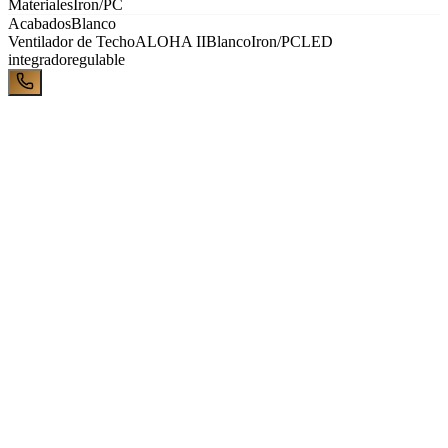
Materiales
Iron/PC
Acabados
Blanco
Ventilador de Techo
ALOHA II
Blanco
Iron/PC
LED
integrado
regulable