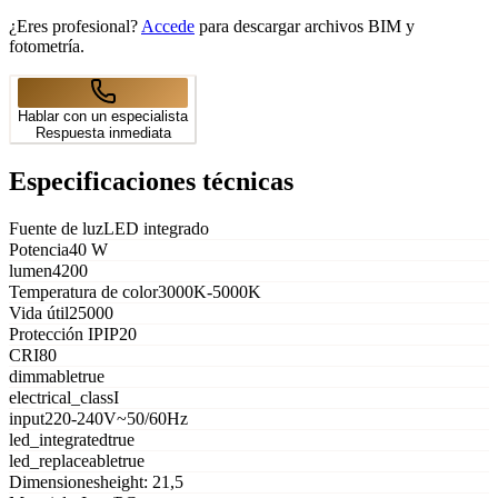
¿Eres profesional?
Accede
para descargar archivos BIM y
fotometría.
Hablar con un especialista
Respuesta inmediata
Especificaciones técnicas
Fuente de luz
LED integrado
Potencia
40 W
lumen
4200
Temperatura de color
3000K-5000K
Vida útil
25000
Protección IP
IP20
CRI
80
dimmable
true
electrical_class
I
input
220-240V~50/60Hz
led_integrated
true
led_replaceable
true
Dimensiones
height: 21,5